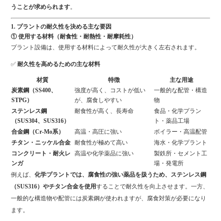
うことが求められます
。
1. プラントの耐久性を決める主な要因
① 使用する材料（耐食性・耐熱性・耐摩耗性）
プラント設備は、使用する材料によって耐久性が大きく左右されます。
✅
耐久性を高めるための主な材料
材質
特徴
主な用途
炭素鋼（SS400、
強度が高く、コストが低い
一般的な配管・構造
STPG）
が、腐食しやすい
物
ステンレス鋼
耐食性が高く、長寿命
食品・化学プラン
（SUS304、SUS316）
ト・薬品工場
合金鋼（Cr-Mo系）
高温・高圧に強い
ボイラー・高温配管
チタン・ニッケル合金
耐食性が極めて高い
海水・化学プラント
コンクリート・耐火レ
高温や化学薬品に強い
製鉄所・セメント工
ンガ
場・発電所
例えば、
化学プラントでは、腐食性の強い薬品を扱うため、ステンレス鋼
（SUS316）やチタン合金を使用
することで耐久性を向上させます。一方、
一般的な構造物や配管には炭素鋼が使われますが、腐食対策が必要になり
ます。