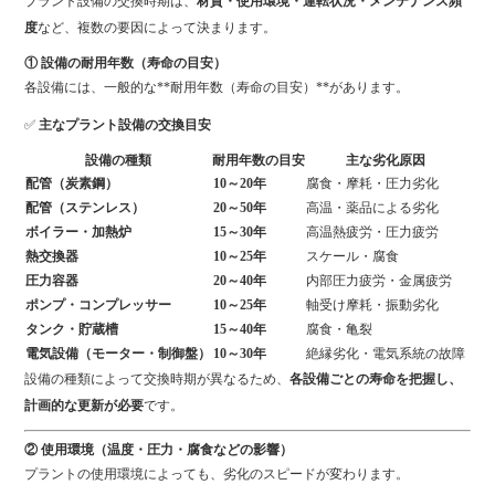
プラント設備の交換時期は、
材質・使用環境・運転状況・メンテナンス頻
度
など、複数の要因によって決まります。
① 設備の耐用年数（寿命の目安）
各設備には、一般的な**耐用年数（寿命の目安）**があります。
✅
主なプラント設備の交換目安
設備の種類
耐用年数の目安
主な劣化原因
配管（炭素鋼）
10～20年
腐食・摩耗・圧力劣化
配管（ステンレス）
20～50年
高温・薬品による劣化
ボイラー・加熱炉
15～30年
高温熱疲労・圧力疲労
熱交換器
10～25年
スケール・腐食
圧力容器
20～40年
内部圧力疲労・金属疲労
ポンプ・コンプレッサー
10～25年
軸受け摩耗・振動劣化
タンク・貯蔵槽
15～40年
腐食・亀裂
電気設備（モーター・制御盤）
10～30年
絶縁劣化・電気系統の故障
設備の種類によって交換時期が異なるため、
各設備ごとの寿命を把握し、
計画的な更新が必要
です。
② 使用環境（温度・圧力・腐食などの影響）
プラントの使用環境によっても、劣化のスピードが変わります。