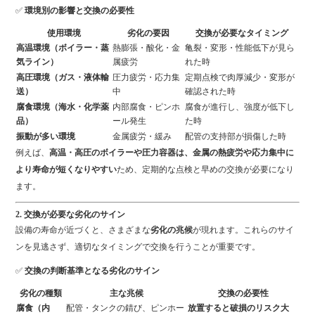
✅
環境別の影響と交換の必要性
使用環境
劣化の要因
交換が必要なタイミング
高温環境（ボイラー・蒸
熱膨張・酸化・金
亀裂・変形・性能低下が見ら
気ライン）
属疲労
れた時
高圧環境（ガス・液体輸
圧力疲労・応力集
定期点検で肉厚減少・変形が
送）
中
確認された時
腐食環境（海水・化学薬
内部腐食・ピンホ
腐食が進行し、強度が低下し
品）
ール発生
た時
振動が多い環境
金属疲労・緩み
配管の支持部が損傷した時
例えば、
高温・高圧のボイラーや圧力容器は、金属の熱疲労や応力集中に
より寿命が短くなりやすい
ため、定期的な点検と早めの交換が必要になり
ます。
2. 交換が必要な劣化のサイン
設備の寿命が近づくと、さまざまな
劣化の兆候
が現れます。これらのサイ
ンを見逃さず、適切なタイミングで交換を行うことが重要です。
✅
交換の判断基準となる劣化のサイン
劣化の種類
主な兆候
交換の必要性
腐食（内
配管・タンクの錆び、ピンホー
放置すると破損のリスク大