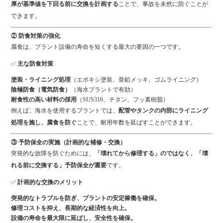
厚が基準値を下回る前に交換を計画する
ことで、事故を未然に防ぐことが
できます。
② 防食対策の強化
腐食は、プラント設備の寿命を短くする最大の要因の一つです。
✅
主な防食対策
塗装・ライニング処理
（エポキシ塗装、亜鉛メッキ、ゴムライニング）
陰極防食（電気防食）
（海水プラントで有効）
耐食性の高い材料の採用
（SUS316、チタン、フッ素樹脂）
例えば、海水を使用するプラントでは、
配管やタンクの内部にライニング
処理を施し、腐食を防ぐ
ことで、耐用年数を延ばすことができます。
③ 予防保全の実施（計画的な補修・交換）
突発的な故障を防ぐためには、
「壊れてから修理する」のではなく、「壊
れる前に交換する」予防保全が重要
です。
✅
計画的な交換のメリット
突発的なトラブルを防ぎ、プラントの安定稼働を確保。
修理コストを抑え、長期的な経済性を向上。
設備の寿命を最大限に延ばし、安全性を確保。