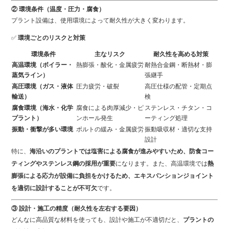
② 環境条件（温度・圧力・腐食）
プラント設備は、使用環境によって耐久性が大きく変わります。
✅
環境ごとのリスクと対策
環境条件
主なリスク
耐久性を高める対策
高温環境（ボイラー・
熱膨張・酸化・金属疲労
耐熱合金鋼・断熱材・膨
蒸気ライン）
張継手
高圧環境（ガス・液体
圧力疲労・破裂
高圧仕様の配管・定期点
輸送）
検
腐食環境（海水・化学
腐食による肉厚減少・ピ
ステンレス・チタン・コ
プラント）
ンホール発生
ーティング処理
振動・衝撃が多い環境
ボルトの緩み・金属疲労
振動吸収材・適切な支持
設計
特に、
海沿いのプラントでは塩害による腐食が進みやすいため、防食コー
ティングやステンレス鋼の採用が重要
になります。また、高温環境では
熱
膨張による応力が設備に負担をかけるため、エキスパンションジョイント
を適切に設計することが不可欠
です。
③ 設計・施工の精度（耐久性を左右する要因）
どんなに高品質な材料を使っても、設計や施工が不適切だと、
プラントの