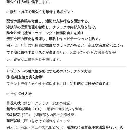
耐久性は大幅に低下
します。
✅
設計・施工で耐久性を確保するポイント
配管の熱膨張を考慮し、適切な支持構造を設計する。
溶接部の品質管理を徹底し、クラックや内部欠陥を防ぐ。
防食対策（塗装・ライニング・陰極防食）を施す。
流速や圧力変化を考慮し、摩耗やキャビテーションを防ぐ。
例えば、配管の溶接部に
微細なクラックがあると、高圧や温度変化によっ
て早期に破損するリスクが高まる
ため、X線検査や超音波探傷検査を行
い、確実な品質管理を実施します。
2. プラントの耐久性を延ばすためのメンテナンス方法
① 定期点検と劣化診断
プラント設備の耐久性を確保するには、
定期的な点検が必須
です。
✅
主な点検方法
目視点検
（錆び・クラック・変形の確認）
超音波厚さ測定（UT）
（配管の肉厚減少を測定）
X線検査（RT）
（溶接部や内部の欠陥検査）
耐圧試験
（圧力をかけて漏れをチェック）
例えば、高温・高圧の蒸気配管では、
定期的に超音波厚さ測定を行い、肉