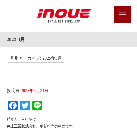
2025 3月
月別アーカイブ:
2025年3月
第４回プラント建設工事雑学講座
投稿日
2025年3月24日
Fa
T
Li
ce
wi
ne
皆さんこんにちは！
bo
tte
井上工業株式会社
、更新担当の中西です。
ok
r