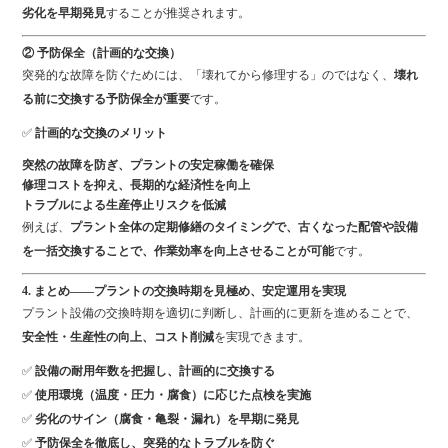
劣化を早期発見
することが推奨されます。
② 予防保全（計画的な交換）
突発的な故障を防ぐためには、「壊れてから修理する」のではなく、
壊れ
る前に交換する予防保全が重要
です。
✅
計画的な交換のメリット
突然の故障を防ぎ、プラントの安定稼働を確保
修理コストを抑え、長期的な経済性を向上
トラブルによる生産停止リスクを低減
例えば、
プラント全体の定期修繕のタイミングで、古くなった配管や設備
を一括交換することで、作業効率を向上させることが可能
です。
4. まとめ——プラントの交換時期を見極め、安定運用を実現
プラント設備の交換時期を適切に判断し、計画的に更新を進めることで、
安全性・生産性の向上、コスト削減
を実現できます。
✅
設備の耐用年数を把握し、計画的に交換する
✅
使用環境（温度・圧力・腐食）に応じた点検を実施
✅
劣化のサイン（腐食・亀裂・漏れ）を早期に発見
✅
予防保全を徹底し、突発的なトラブルを防ぐ