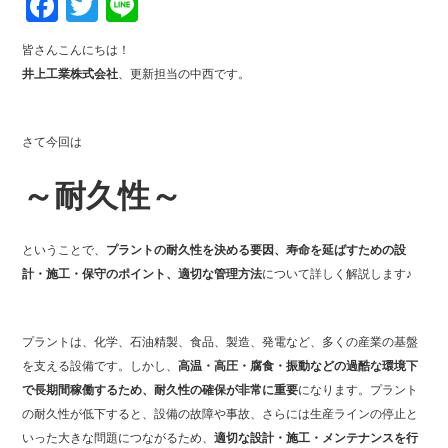
Fa
T
Li
ce
wi
ne
皆さんこんにちは！
bo
tte
井上工業株式会社
、更新担当の中西です。
ok
r
さて今回は
～耐久性～
ということで、
プラントの耐久性を決める要因、寿命を延ばすための設
計・施工・保守のポイント、適切な管理方法
について詳しく解説します♪
プラントは、化学、石油精製、食品、製造、発電など、多くの産業の基盤
を支える設備です。しかし、
高温・高圧・腐食・振動などの過酷な環境下
で長期間稼働するため、耐久性の確保が非常に重要
になります。プラント
の耐久性が低下すると、設備の故障や事故、さらには生産ラインの停止と
いった大きな問題につながるため、
適切な設計・施工・メンテナンスを行