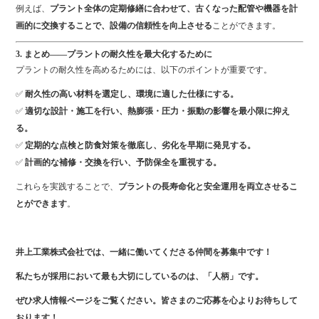
例えば、
プラント全体の定期修繕に合わせて、古くなった配管や機器を計
画的に交換することで、設備の信頼性を向上させる
ことができます。
3. まとめ——プラントの耐久性を最大化するために
プラントの耐久性を高めるためには、以下のポイントが重要です。
✅
耐久性の高い材料を選定し、環境に適した仕様にする。
✅
適切な設計・施工を行い、熱膨張・圧力・振動の影響を最小限に抑え
る。
✅
定期的な点検と防食対策を徹底し、劣化を早期に発見する。
✅
計画的な補修・交換を行い、予防保全を重視する。
これらを実践することで、
プラントの長寿命化と安全運用を両立させるこ
とができます
。
井上工業株式会社では、一緒に働いてくださる仲間を募集中です！
私たちが採用において最も大切にしているのは、「人柄」です。
ぜひ求人情報ページをご覧ください。皆さまのご応募を心よりお待ちして
おります！