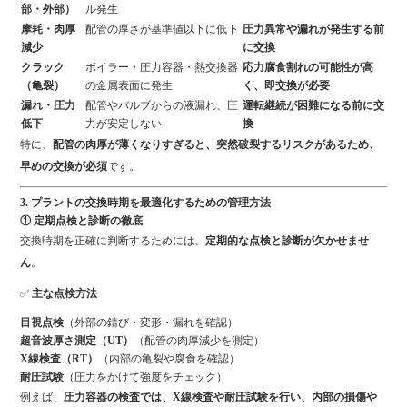
部・外部）
ル発生
摩耗・肉厚
配管の厚さが基準値以下に低下
圧力異常や漏れが発生する前
減少
に交換
クラック
ボイラー・圧力容器・熱交換器
応力腐食割れの可能性が高
（亀裂）
の金属表面に発生
く、即交換が必要
漏れ・圧力
配管やバルブからの液漏れ、圧
運転継続が困難になる前に交
低下
力が安定しない
換
特に、
配管の肉厚が薄くなりすぎると、突然破裂するリスクがあるため、
早めの交換が必須
です。
3. プラントの交換時期を最適化するための管理方法
① 定期点検と診断の徹底
交換時期を正確に判断するためには、
定期的な点検と診断が欠かせませ
ん
。
✅
主な点検方法
目視点検
（外部の錆び・変形・漏れを確認）
超音波厚さ測定（UT）
（配管の肉厚減少を測定）
X線検査（RT）
（内部の亀裂や腐食を確認）
耐圧試験
（圧力をかけて強度をチェック）
例えば、
圧力容器の検査では、X線検査や耐圧試験を行い、内部の損傷や