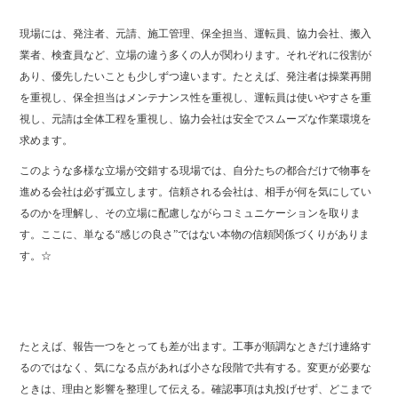
現場には、発注者、元請、施工管理、保全担当、運転員、協力会社、搬入
業者、検査員など、立場の違う多くの人が関わります。それぞれに役割が
あり、優先したいことも少しずつ違います。たとえば、発注者は操業再開
を重視し、保全担当はメンテナンス性を重視し、運転員は使いやすさを重
視し、元請は全体工程を重視し、協力会社は安全でスムーズな作業環境を
求めます。
このような多様な立場が交錯する現場では、自分たちの都合だけで物事を
進める会社は必ず孤立します。信頼される会社は、相手が何を気にしてい
るのかを理解し、その立場に配慮しながらコミュニケーションを取りま
す。ここに、単なる“感じの良さ”ではない本物の信頼関係づくりがありま
す。☆
たとえば、報告一つをとっても差が出ます。工事が順調なときだけ連絡す
るのではなく、気になる点があれば小さな段階で共有する。変更が必要な
ときは、理由と影響を整理して伝える。確認事項は丸投げせず、どこまで