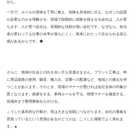
せん。
一方で、ルールの意味を丁寧に教え、危険を具体的に伝え、なぜこの品質
が必要なのかを理解させ、現場で段階的に経験を積ませる会社は、人が育
ちます。人が育つ会社は、長期的な信頼が強い会社です。なぜなら、担当
者が変わっても仕事の水準が落ちにくく、将来にわたって任せられる安心
感があるからです。◆
さらに、地域や社会との向き合い方も見逃せません。プラント工事は、時
に周辺道路の使用、騒音、搬入出、近隣への配慮など、地域との接点を持
つことがあります。そのとき、現場のマナーが悪ければ会社全体の印象が
悪くなります。挨拶をする、車両ルールを守る、喫煙マナーを徹底する、
現場外まで整理整頓を心がける。
こうした基本的な行動が、実は大きな信頼につながります。会社の看板を
背負っているという意識があるかどうかは、こうした場面でよく表れま
す。▲