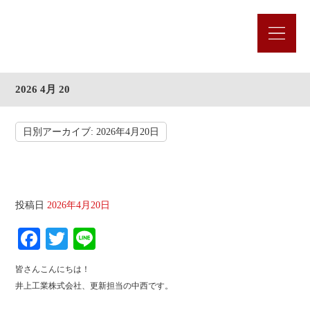
2026 4月 20
日別アーカイブ:
2026年4月20日
第４２回プラント建設工事雑学講座
投稿日
2026年4月20日
Fa
T
Li
ce
wi
ne
皆さんこんにちは！
bo
tte
井上工業株式会社、更新担当の中西です。
ok
r