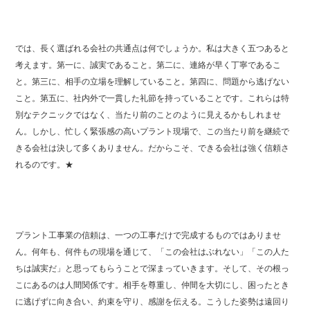
では、長く選ばれる会社の共通点は何でしょうか。私は大きく五つあると
考えます。第一に、誠実であること。第二に、連絡が早く丁寧であるこ
と。第三に、相手の立場を理解していること。第四に、問題から逃げない
こと。第五に、社内外で一貫した礼節を持っていることです。これらは特
別なテクニックではなく、当たり前のことのように見えるかもしれませ
ん。しかし、忙しく緊張感の高いプラント現場で、この当たり前を継続で
きる会社は決して多くありません。だからこそ、できる会社は強く信頼さ
れるのです。★
プラント工事業の信頼は、一つの工事だけで完成するものではありませ
ん。何年も、何件もの現場を通じて、「この会社はぶれない」「この人た
ちは誠実だ」と思ってもらうことで深まっていきます。そして、その根っ
こにあるのは人間関係です。相手を尊重し、仲間を大切にし、困ったとき
に逃げずに向き合い、約束を守り、感謝を伝える。こうした姿勢は遠回り