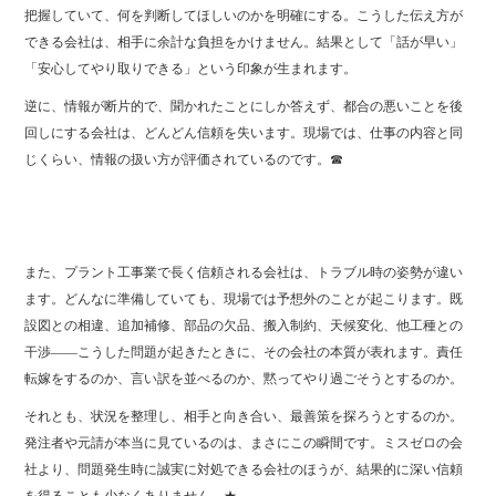
把握していて、何を判断してほしいのかを明確にする。こうした伝え方が
できる会社は、相手に余計な負担をかけません。結果として「話が早い」
「安心してやり取りできる」という印象が生まれます。
逆に、情報が断片的で、聞かれたことにしか答えず、都合の悪いことを後
回しにする会社は、どんどん信頼を失います。現場では、仕事の内容と同
じくらい、情報の扱い方が評価されているのです。☎
また、プラント工事業で長く信頼される会社は、トラブル時の姿勢が違い
ます。どんなに準備していても、現場では予想外のことが起こります。既
設図との相違、追加補修、部品の欠品、搬入制約、天候変化、他工種との
干渉――こうした問題が起きたときに、その会社の本質が表れます。責任
転嫁をするのか、言い訳を並べるのか、黙ってやり過ごそうとするのか。
それとも、状況を整理し、相手と向き合い、最善策を探ろうとするのか。
発注者や元請が本当に見ているのは、まさにこの瞬間です。ミスゼロの会
社より、問題発生時に誠実に対処できる会社のほうが、結果的に深い信頼